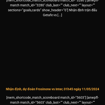
[nwm_shortcode_match_scoreboard match_id=”3280″] [anwpfl-
match match_id=”3280″ club_last=”” club_next=”” layout=””
sections=”goals,cards” show_header=”0″] Nhận định trận đấu
Getafe vs [...]
Nhận định, dự đoán Frosinone vs Inter, 01h45 ngày 11/05/2024
[nwm_shortcode_match_scoreboard match_id=”5603″] [anwpfl-
match match_id=”5603″ club_last=”” club_next=”” layout=””