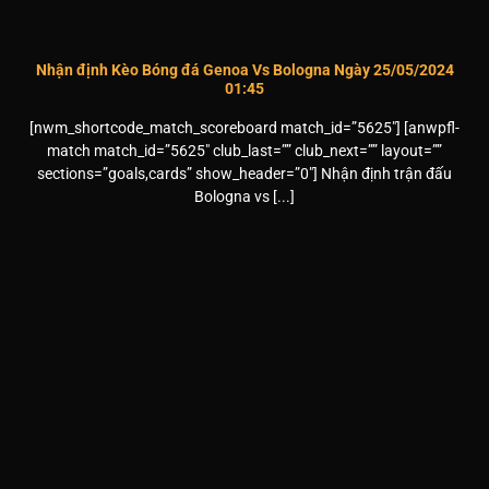
Nhận định Kèo Bóng đá Genoa Vs Bologna Ngày 25/05/2024
01:45
[nwm_shortcode_match_scoreboard match_id=”5625″] [anwpfl-
match match_id=”5625″ club_last=”” club_next=”” layout=””
sections=”goals,cards” show_header=”0″] Nhận định trận đấu
Bologna vs [...]