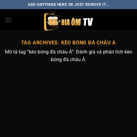
Skip
ADD ANYTHING HERE OR JUST REMOVE IT...
to
content
TAG ARCHIVES:
KÈO BÓNG ĐÁ CHÂU Á
Mô tả tag “kèo bóng đá châu Á”: Đánh giá và phân tích kèo
bóng đá châu Á.