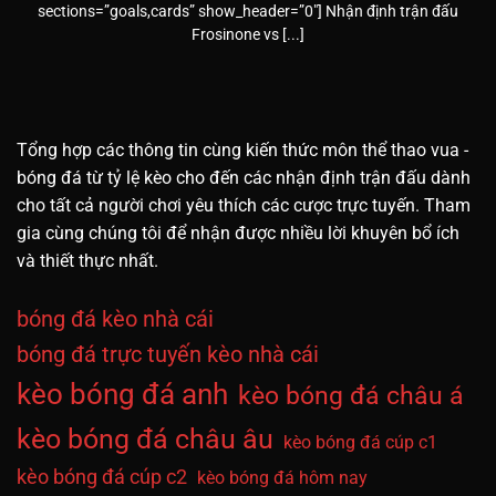
sections=”goals,cards” show_header=”0″] Nhận định trận đấu
Frosinone vs [...]
Tổng hợp các thông tin cùng kiến thức môn thể thao vua -
bóng đá từ tỷ lệ kèo cho đến các nhận định trận đấu dành
cho tất cả người chơi yêu thích các cược trực tuyến. Tham
gia cùng chúng tôi để nhận được nhiều lời khuyên bổ ích
và thiết thực nhất.
bóng đá kèo nhà cái
bóng đá trực tuyến kèo nhà cái
kèo bóng đá anh
kèo bóng đá châu á
kèo bóng đá châu âu
kèo bóng đá cúp c1
kèo bóng đá cúp c2
kèo bóng đá hôm nay