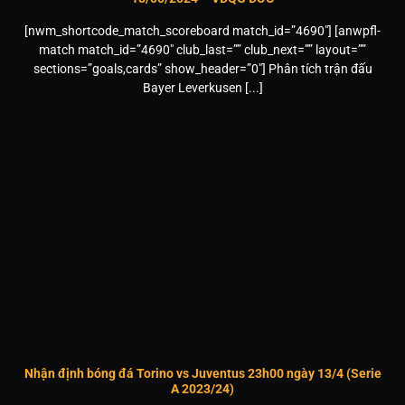
[nwm_shortcode_match_scoreboard match_id=”4690″] [anwpfl-
match match_id=”4690″ club_last=”” club_next=”” layout=””
sections=”goals,cards” show_header=”0″] Phân tích trận đấu
Bayer Leverkusen [...]
Nhận định bóng đá Torino vs Juventus 23h00 ngày 13/4 (Serie
A 2023/24)