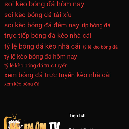
soi kèo bóng đá hôm nay
soi kèo bóng đá tài xỉu
soi kèo bóng đá đêm nay
tip bóng đá
trực tiếp bóng đá kèo nhà cái
tỷ lệ bóng đá kèo nhà cái
tỷ lệ kèo bóng đá
tỷ lệ kèo bóng đá hôm nay
tỷ lệ kèo bóng đá trực tuyến
xem bóng đá trực tuyến kèo nhà cái
xem kèo bóng đá
Tiện Ích