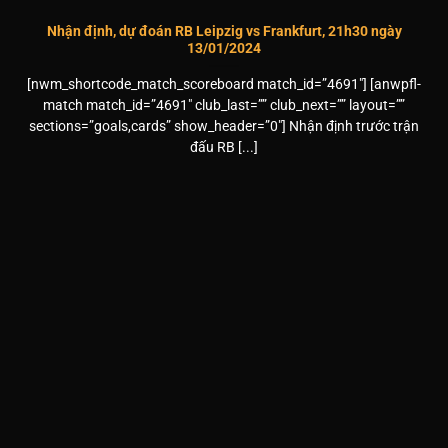
Nhận định, dự đoán RB Leipzig vs Frankfurt, 21h30 ngày
13/01/2024
[nwm_shortcode_match_scoreboard match_id=”4691″] [anwpfl-
match match_id=”4691″ club_last=”” club_next=”” layout=””
sections=”goals,cards” show_header=”0″] Nhận định trước trận
đấu RB [...]