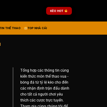
KÈO HOT
TIN THỂ THAO
TOP NHÀ CÁI
I
Tổng hợp các thông tin cùng
kiến thức môn thể thao vua -
bóng đá từ tỷ lệ kèo cho đến
các nhận định trận đấu dành
cho tất cả người chơi yêu
thích các cược trực tuyến.
Tham gia cùng chúng tôi để