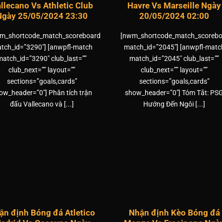
llecano Vs Athletic Club
Havre Vs Marseille Ngày
Ngày 25/05/2024 23:30
20/05/2024 02:00
m_shortcode_match_scoreboard
[nwm_shortcode_match_scoreb
tch_id=”3290″] [anwpfl-match
match_id=”2045″] [anwpfl-matc
match_id=”3290″ club_last=””
match_id=”2045″ club_last=””
club_next=”” layout=””
club_next=”” layout=””
sections=”goals,cards”
sections=”goals,cards”
ow_header=”0″] Phân tích trận
show_header=”0″] Tóm Tắt: PS
đấu Vallecano và [...]
Hướng Đến Ngôi [...]
ận định Bóng đá Atletico
Nhận định Kèo Bóng đá