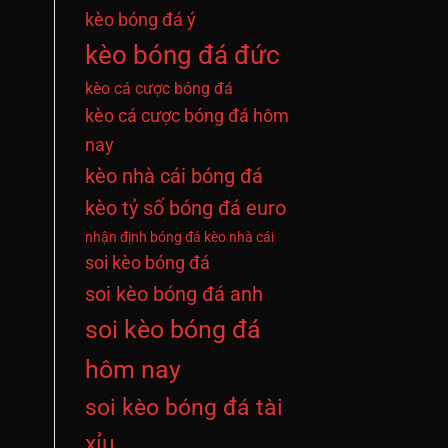
kèo bóng đá ý
kèo bóng đá đức
kèo cá cược bóng đá
kèo cá cược bóng đá hôm
nay
kèo nhà cái bóng đá
kèo tỷ số bóng đá euro
nhận định bóng đá kèo nhà cái
soi kèo bóng đá
soi kèo bóng đá anh
soi kèo bóng đá
hôm nay
soi kèo bóng đá tài
xỉu