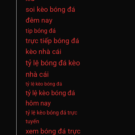
soi kèo bóng đá
đêm nay
tip bóng đá
trực tiếp bóng đá
kèo nhà cái
tỷ lệ bóng đá kèo
nhà cái
tỷ lệ kèo bóng đá
tỷ lệ kèo bóng đá
hôm nay
tỷ lệ kèo bóng đá trực
tuyến
xem bóng đá trực