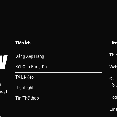
Tiện Ích
Liê
Thư
Bảng Xếp Hạng
Kết Quả Bóng Đá
Webs
Tỷ Lệ Kèo
Địa 
i
Hồ 
Hightlight
hoạt
Hot
Tin Thể thao
Ema