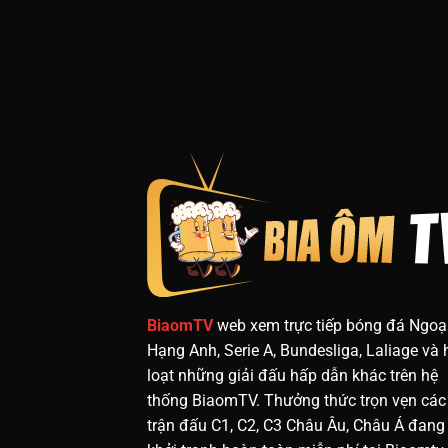
BiaomTV
web xem trực tiếp bóng đá Ngoạ
Hạng Anh, Serie A, Bundesliga, Laliage và 
loạt những giải đấu hấp dẫn khác trên hệ
thống BiaomTV. Thưởng thức trọn vẹn các
trận đấu C1, C2, C3 Châu Âu, Châu Á đang