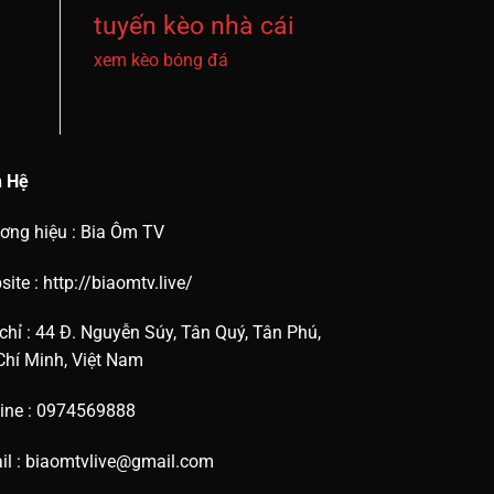
tuyến kèo nhà cái
xem kèo bóng đá
n Hệ
ơng hiệu : Bia Ôm TV
ite : http://biaomtv.live/
chỉ : 44 Đ. Nguyễn Súy, Tân Quý, Tân Phú,
Chí Minh, Việt Nam
line : 0974569888
il :
biaomtvlive@gmail.com