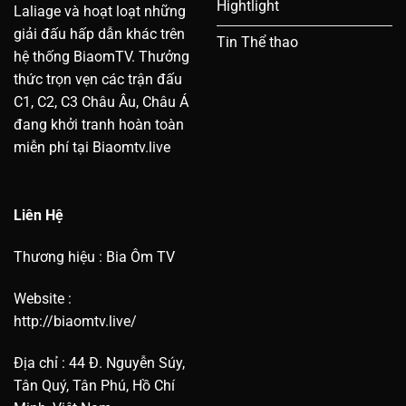
Hightlight
Laliage và hoạt loạt những
giải đấu hấp dẫn khác trên
Tin Thể thao
hệ thống BiaomTV. Thưởng
thức trọn vẹn các trận đấu
C1, C2, C3 Châu Âu, Châu Á
đang khởi tranh hoàn toàn
miễn phí tại Biaomtv.live
Liên Hệ
Thương hiệu : Bia Ôm TV
Website :
http://biaomtv.live/
Địa chỉ : 44 Đ. Nguyễn Súy,
Tân Quý, Tân Phú, Hồ Chí