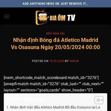
Skip
ADD ANYTHING HERE OR JUST REMOVE IT...
to
content
KÈO NHÀ CÁI
Nhận định Bóng đá Atletico Madrid
Vs Osasuna Ngày 20/05/2024 00:00
POSTED ON
18.05.2024
BY
ADMIN
[nwm_shortcode_match_scoreboard match_id=”3276″]
[anwpfl-match match_id=”3276″ club_last=”” club_next=””
layout=”” sections=”goals,cards” show_header=”0″]
Table of Contents
Nhận định trận đấu Atletico Madrid đối đầu Osasuna tại La