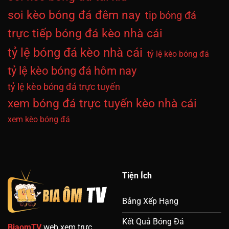
soi kèo bóng đá đêm nay
tip bóng đá
trực tiếp bóng đá kèo nhà cái
tỷ lệ bóng đá kèo nhà cái
tỷ lệ kèo bóng đá
tỷ lệ kèo bóng đá hôm nay
tỷ lệ kèo bóng đá trực tuyến
xem bóng đá trực tuyến kèo nhà cái
xem kèo bóng đá
Tiện Ích
Bảng Xếp Hạng
Kết Quả Bóng Đá
BiaomTV
web xem trực