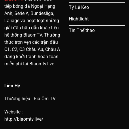
tiếp bóng đá Ngoại Hạng
Tỷ Lệ Kèo
Anh, Serie A, Bundesliga,
Hightlight
Laliage và hoạt loạt những
giải đấu hấp dẫn khác trên
Tin Thể thao
hệ thống BiaomTV. Thưởng
thức trọn vẹn các trận đấu
C1, C2, C3 Châu Âu, Châu Á
đang khởi tranh hoàn toàn
miễn phí tại Biaomtv.live
Liên Hệ
Thương hiệu : Bia Ôm TV
Website :
http://biaomtv.live/