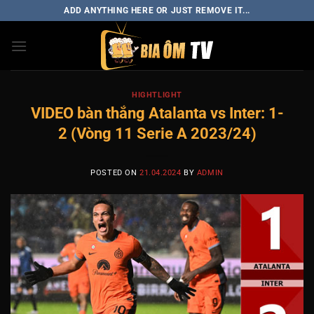
Skip
ADD ANYTHING HERE OR JUST REMOVE IT...
to
content
HIGHTLIGHT
VIDEO bàn thắng Atalanta vs Inter: 1-
2 (Vòng 11 Serie A 2023/24)
POSTED ON
21.04.2024
BY
ADMIN