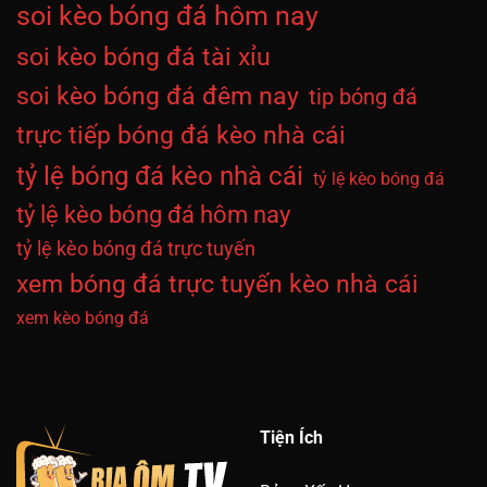
soi kèo bóng đá hôm nay
soi kèo bóng đá tài xỉu
soi kèo bóng đá đêm nay
tip bóng đá
trực tiếp bóng đá kèo nhà cái
tỷ lệ bóng đá kèo nhà cái
tỷ lệ kèo bóng đá
tỷ lệ kèo bóng đá hôm nay
tỷ lệ kèo bóng đá trực tuyến
xem bóng đá trực tuyến kèo nhà cái
xem kèo bóng đá
Tiện Ích