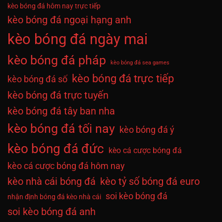
kèo bóng đá hôm nay trực tiếp
kèo bóng đá ngoại hạng anh
kèo bóng đá ngày mai
kèo bóng đá pháp
kèo bóng đá sea games
kèo bóng đá trực tiếp
kèo bóng đá số
kèo bóng đá trực tuyến
kèo bóng đá tây ban nha
kèo bóng đá tối nay
kèo bóng đá ý
kèo bóng đá đức
kèo cá cược bóng đá
kèo cá cược bóng đá hôm nay
kèo nhà cái bóng đá
kèo tỷ số bóng đá euro
soi kèo bóng đá
nhận định bóng đá kèo nhà cái
soi kèo bóng đá anh