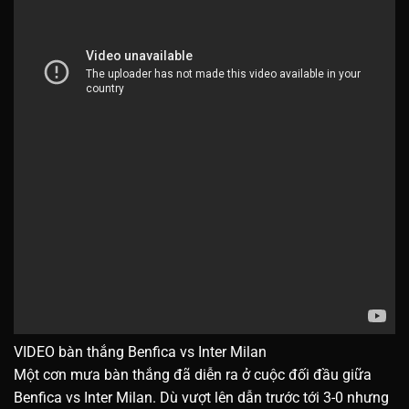
VIDEO bàn thắng Benfica vs Inter Milan
Một cơn mưa bàn thắng đã diễn ra ở cuộc đối đầu giữa
Benfica vs Inter Milan. Dù vượt lên dẫn trước tới 3-0 nhưng