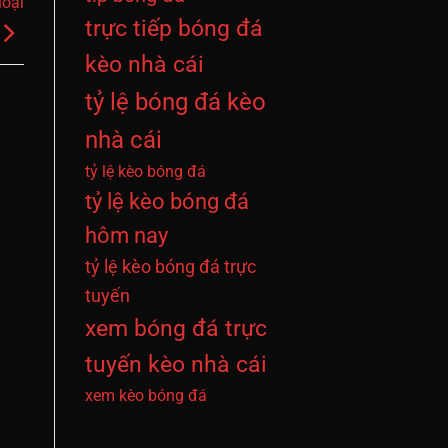
loại
trực tiếp bóng đá
kèo nhà cái
tỷ lệ bóng đá kèo
nhà cái
tỷ lệ kèo bóng đá
tỷ lệ kèo bóng đá
hôm nay
tỷ lệ kèo bóng đá trực
tuyến
xem bóng đá trực
tuyến kèo nhà cái
xem kèo bóng đá