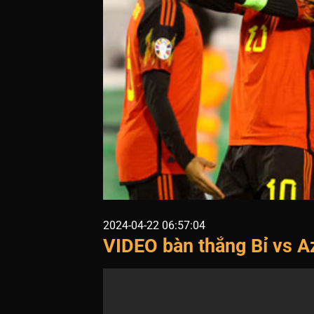
2024-04-22 06:57:04
VIDEO bàn thắng Bỉ vs Az