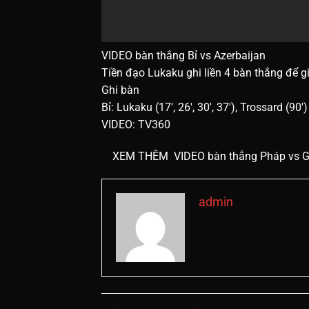
VIDEO bàn thắng Bỉ vs Azerbaijan
Tiền đạo Lukaku ghi liền 4 bàn thắng để g
Ghi bàn
Bỉ: Lukaku (17′, 26′, 30′, 37′), Trossard (90′)
VIDEO: TV360
XEM THÊM
VIDEO bàn thắng Pháp vs Gi
admin