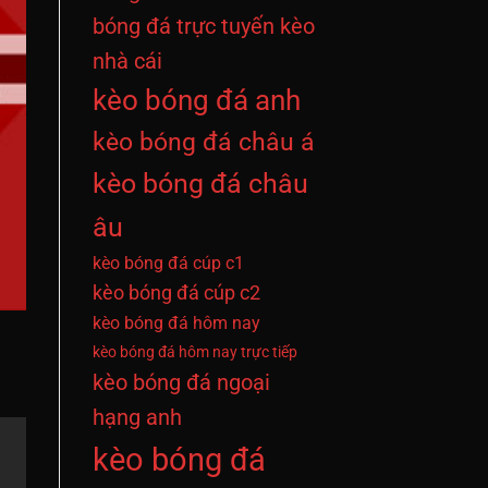
bóng đá trực tuyến kèo
nhà cái
kèo bóng đá anh
kèo bóng đá châu á
kèo bóng đá châu
âu
kèo bóng đá cúp c1
kèo bóng đá cúp c2
kèo bóng đá hôm nay
kèo bóng đá hôm nay trực tiếp
kèo bóng đá ngoại
hạng anh
kèo bóng đá