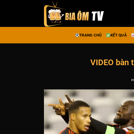
Skip
to
content
TRANG CHỦ
KẾT QUẢ
VIDEO bàn t
P