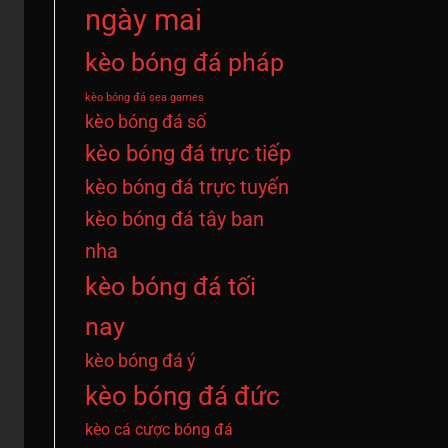
ngày mai
kèo bóng đá pháp
kèo bóng đá sea games
kèo bóng đá số
kèo bóng đá trực tiếp
kèo bóng đá trực tuyến
kèo bóng đá tây ban
nha
kèo bóng đá tối
nay
kèo bóng đá ý
kèo bóng đá đức
kèo cá cược bóng đá