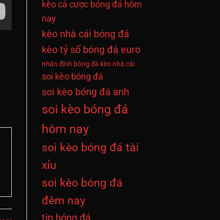
kèo cá cược bóng đá hôm
nay
kèo nhà cái bóng đá
kèo tỷ số bóng đá euro
nhận định bóng đá kèo nhà cái
soi kèo bóng đá
soi kèo bóng đá anh
soi kèo bóng đá
hôm nay
soi kèo bóng đá tài
xỉu
soi kèo bóng đá
đêm nay
tip bóng đá