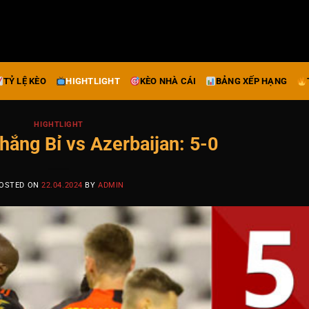
TỶ LỆ KÈO
HIGHTLIGHT
KÈO NHÀ CÁI
BẢNG XẾP HẠNG
HIGHTLIGHT
hắng Bỉ vs Azerbaijan: 5-0
OSTED ON
22.04.2024
BY
ADMIN