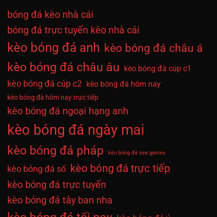
bóng đá kèo nhà cái
bóng đá trực tuyến kèo nhà cái
kèo bóng đá anh
kèo bóng đá châu á
kèo bóng đá châu âu
kèo bóng đá cúp c1
kèo bóng đá cúp c2
kèo bóng đá hôm nay
kèo bóng đá hôm nay trực tiếp
kèo bóng đá ngoại hạng anh
kèo bóng đá ngày mai
kèo bóng đá pháp
kèo bóng đá sea games
kèo bóng đá trực tiếp
kèo bóng đá số
kèo bóng đá trực tuyến
kèo bóng đá tây ban nha