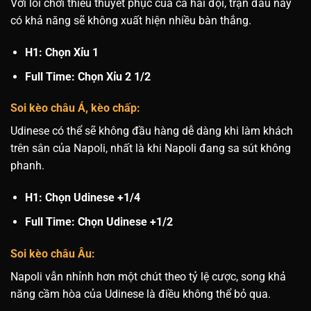
Với lối chơi thiếu thuyết phục của cả hai đội, trận đấu này
có khả năng sẽ không xuất hiện nhiều bàn thắng.
H1: Chọn Xỉu 1
Full Time: Chọn Xỉu 2 1/2
Soi kèo châu Á, kèo chấp:
Udinese có thể sẽ không đầu hàng dễ dàng khi làm khách
trên sân của Napoli, nhất là khi Napoli đang sa sút không
phanh.
H1: Chọn Udinese +1/4
Full Time: Chọn Udinese +1/2
Soi kèo châu Âu:
Napoli vẫn nhỉnh hơn một chút theo tỷ lệ cược, song khả
năng cầm hòa của Udinese là điều không thể bỏ qua.