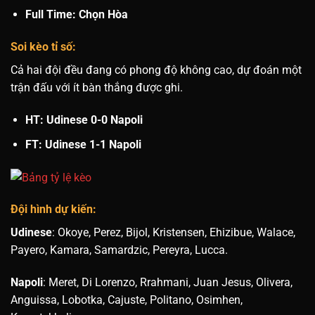
Full Time: Chọn Hòa
Soi kèo tỉ số:
Cả hai đội đều đang có phong độ không cao, dự đoán một
trận đấu với ít bàn thắng được ghi.
HT: Udinese 0-0 Napoli
FT: Udinese 1-1 Napoli
Đội hình dự kiến:
Udinese
: Okoye, Perez, Bijol, Kristensen, Ehizibue, Walace,
Payero, Kamara, Samardzic, Pereyra, Lucca.
Napoli
: Meret, Di Lorenzo, Rrahmani, Juan Jesus, Olivera,
Anguissa, Lobotka, Cajuste, Politano, Osimhen,