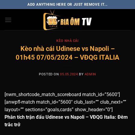
Skip
ADD ANYTHING HERE OR JUST REMOVE IT...
to
content
KÈO NHÀ CÁI
Kèo nhà cái Udinese vs Napoli –
01h45 07/05/2024 – VĐQG ITALIA
POSTED ON
05.05.2024
BY
ADMIN
[nwm_shortcode_match_scoreboard match_id=”5600″]
[anwpfl-match match_id=”5600″ club_last=”” club_next=””
layout=”” sections=”goals,cards” show_header=”0″]
Phân tích trận đấu Udinese vs Napoli – VĐQG Italia: Đêm
trắc trở