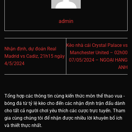
admin
Kèo nhà cái Crystal Palace vs
Nhận định, dự đoán Real
Manchester United – 02h00
Madrid vs Cadiz, 21h15 ngày
07/05/2024 – NGOẠI HẠNG
4/5/2024
ANH
Tổng hợp các thông tin cùng kiến thức môn thể thao vua -
bóng đá từ tỷ lệ kèo cho đến các nhận định trận đấu dành
cho tất cả người chơi yêu thích các cược trực tuyến. Tham
gia cùng chúng tôi để nhận được nhiều lời khuyên bổ ích
và thiết thực nhất.