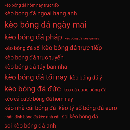
kèo bóng đá hôm nay trực tiếp
kèo bóng đá ngoại hạng anh
kèo bóng đá ngày mai
kèo bóng đá pháp
kèo bóng đá sea games
kèo bóng đá trực tiếp
kèo bóng đá số
kèo bóng đá trực tuyến
kèo bóng đá tây ban nha
kèo bóng đá tối nay
kèo bóng đá ý
kèo bóng đá đức
kèo cá cược bóng đá
kèo cá cược bóng đá hôm nay
kèo nhà cái bóng đá
kèo tỷ số bóng đá euro
soi kèo bóng đá
nhận định bóng đá kèo nhà cái
soi kèo bóng đá anh