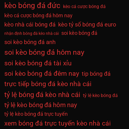
kèo bóng đá đức
kèo cá cược bóng đá
kèo cá cược bóng đá hôm nay
kèo nhà cái bóng đá
kèo tỷ số bóng đá euro
soi kèo bóng đá
nhận định bóng đá kèo nhà cái
soi kèo bóng đá anh
soi kèo bóng đá hôm nay
soi kèo bóng đá tài xỉu
soi kèo bóng đá đêm nay
tip bóng đá
trực tiếp bóng đá kèo nhà cái
tỷ lệ bóng đá kèo nhà cái
tỷ lệ kèo bóng đá
tỷ lệ kèo bóng đá hôm nay
tỷ lệ kèo bóng đá trực tuyến
xem bóng đá trực tuyến kèo nhà cái