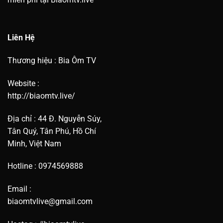
Liên Hệ
Thương hiệu : Bia Ôm TV
Website :
http://biaomtv.live/
Địa chỉ : 44 Đ. Nguyễn Súy,
Tân Quý, Tân Phú, Hồ Chí
Minh, Việt Nam
Hotline : 0974569888
Email :
biaomtvlive@gmail.com