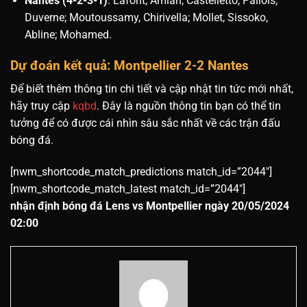
Nantes (4-2-3-1)
: Lafont; Amian, Castelletto, Pallois,
Duverne; Moutoussamy, Chirivella; Mollet, Sissoko,
Abline; Mohamed.
Dự đoán kết quả: Montpellier 2-2 Nantes
Để biết thêm thông tin chi tiết và cập nhật tin tức mới nhất,
hãy truy cập
kqbd
. Đây là nguồn thông tin bạn có thể tin
tưởng để có được cái nhìn sâu sắc nhất về các trận đấu
bóng đá.
[nwm_shortcode_match_predictions match_id=”2044″]
[nwm_shortcode_match_latest match_id=”2044″]
nhận định bóng đá Lens vs Montpellier ngày 20/05/2024
02:00