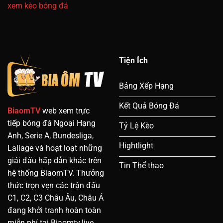
xem kèo bóng đá
Tiện Ích
Bảng Xếp Hạng
Kết Quả Bóng Đá
BiaomTV
web xem trực
tiếp bóng đá Ngoại Hạng
Tỷ Lệ Kèo
Anh, Serie A, Bundesliga,
Hightlight
Laliage và hoạt loạt những
giải đấu hấp dẫn khác trên
Tin Thể thao
hệ thống BiaomTV. Thưởng
thức trọn vẹn các trận đấu
C1, C2, C3 Châu Âu, Châu Á
đang khởi tranh hoàn toàn
miễn phí tại Biaomtv.live