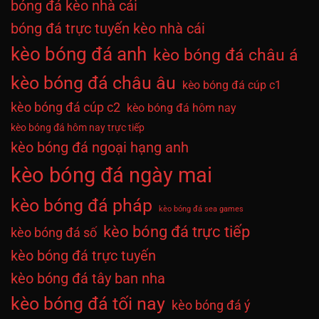
bóng đá kèo nhà cái
bóng đá trực tuyến kèo nhà cái
kèo bóng đá anh
kèo bóng đá châu á
kèo bóng đá châu âu
kèo bóng đá cúp c1
kèo bóng đá cúp c2
kèo bóng đá hôm nay
kèo bóng đá hôm nay trực tiếp
kèo bóng đá ngoại hạng anh
kèo bóng đá ngày mai
kèo bóng đá pháp
kèo bóng đá sea games
kèo bóng đá trực tiếp
kèo bóng đá số
kèo bóng đá trực tuyến
kèo bóng đá tây ban nha
kèo bóng đá tối nay
kèo bóng đá ý