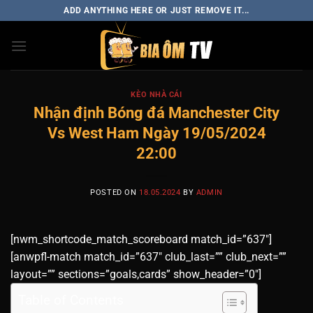
Skip
ADD ANYTHING HERE OR JUST REMOVE IT...
to
content
KÈO NHÀ CÁI
Nhận định Bóng đá Manchester City
Vs West Ham Ngày 19/05/2024
22:00
POSTED ON
18.05.2024
BY
ADMIN
[nwm_shortcode_match_scoreboard match_id=”637″]
[anwpfl-match match_id=”637″ club_last=”” club_next=””
layout=”” sections=”goals,cards” show_header=”0″]
Table of Contents