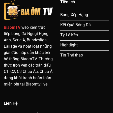
Tiện Ích
Bảng Xếp Hạng
Kết Quả Bóng Đá
BiaomTV
web xem trực
tiếp bóng đá Ngoại Hạng
Tỷ Lệ Kèo
Anh, Serie A, Bundesliga,
Hightlight
Laliage và hoạt loạt những
giải đấu hấp dẫn khác trên
Tin Thể thao
hệ thống BiaomTV. Thưởng
thức trọn vẹn các trận đấu
C1, C2, C3 Châu Âu, Châu Á
đang khởi tranh hoàn toàn
miễn phí tại Biaomtv.live
Liên Hệ