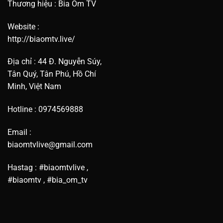
Thương hiệu : Bia Ôm TV
Website :
http://biaomtv.live/
Địa chỉ : 44 Đ. Nguyễn Súy,
Tân Quý, Tân Phú, Hồ Chí
Minh, Việt Nam
Hotline : 0974569888
Email :
biaomtvlive@gmail.com
Hastag : #biaomtvlive ,
#biaomtv , #bia_om_tv