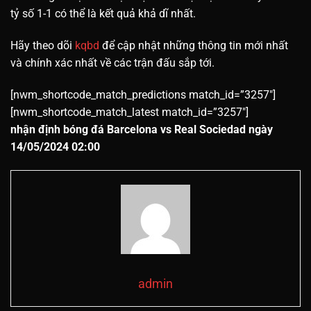
tỷ số 1-1 có thể là kết quả khả dĩ nhất.
Hãy theo dõi
kqbd
để cập nhật những thông tin mới nhất
và chính xác nhất về các trận đấu sắp tới.
[nwm_shortcode_match_predictions match_id=”3257″]
[nwm_shortcode_match_latest match_id=”3257″]
nhận định bóng đá Barcelona vs Real Sociedad ngày
14/05/2024 02:00
admin