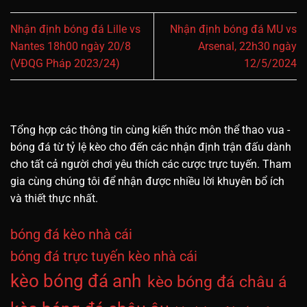
Nhận định bóng đá Lille vs
Nhận định bóng đá MU vs
Nantes 18h00 ngày 20/8
Arsenal, 22h30 ngày
(VĐQG Pháp 2023/24)
12/5/2024
Tổng hợp các thông tin cùng kiến thức môn thể thao vua -
bóng đá từ tỷ lệ kèo cho đến các nhận định trận đấu dành
cho tất cả người chơi yêu thích các cược trực tuyến. Tham
gia cùng chúng tôi để nhận được nhiều lời khuyên bổ ích
và thiết thực nhất.
bóng đá kèo nhà cái
bóng đá trực tuyến kèo nhà cái
kèo bóng đá anh
kèo bóng đá châu á