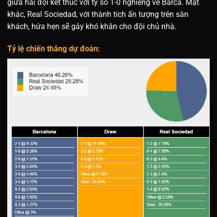
giữa hai đội kết thúc với tỷ số 1-0 nghiêng về Barca. Mặt
khác, Real Sociedad, với thành tích ấn tượng trên sân
khách, hứa hẹn sẽ gây khó khăn cho đội chủ nhà.
Tỷ lệ chiến thắng dự đoán: