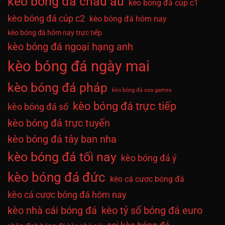
kèo bóng đá châu âu
kèo bóng đá cúp c1
kèo bóng đá cúp c2
kèo bóng đá hôm nay
kèo bóng đá hôm nay trực tiếp
kèo bóng đá ngoại hạng anh
kèo bóng đá ngày mai
kèo bóng đá pháp
kèo bóng đá sea games
kèo bóng đá trực tiếp
kèo bóng đá số
kèo bóng đá trực tuyến
kèo bóng đá tây ban nha
kèo bóng đá tối nay
kèo bóng đá ý
kèo bóng đá đức
kèo cá cược bóng đá
kèo cá cược bóng đá hôm nay
kèo nhà cái bóng đá
kèo tỷ số bóng đá euro