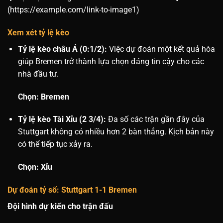
(https://example.com/link-to-image1)
Xem xét tỷ lệ kèo
Tỷ lệ kèo châu Á (0:1/2):
Việc dự đoán một kết quả hòa
giúp Bremen trở thành lựa chọn đáng tin cậy cho các
nhà đầu tư.
Chọn: Bremen
Tỷ lệ kèo Tài Xỉu (2 3/4):
Đa số các trận gần đây của
Stuttgart không có nhiều hơn 2 bàn thắng. Kịch bản này
có thể tiếp tục xảy ra.
Chọn: Xỉu
Dự đoán tỷ số: Stuttgart 1-1 Bremen
Đội hình dự kiến cho trận đấu