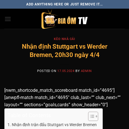
Skip
ADD ANYTHING HERE OR JUST REMOVE IT...
to
content
KÈO NHÀ CÁI
Nhận định Stuttgart vs Werder
Bremen, 20h30 ngày 4/4
POSTED ON
17.05.2024
BY
ADMIN
[nwm_shortcode_match_scoreboard match_id=”4695″]
[anwpfl-match match_id=”4695″ club_last=”” club_next=””
layout=”” sections=”goals,cards” show_header=”0″]
Table of Contents
Nhận định trận đấu Stuttgart vs Werder Bremen