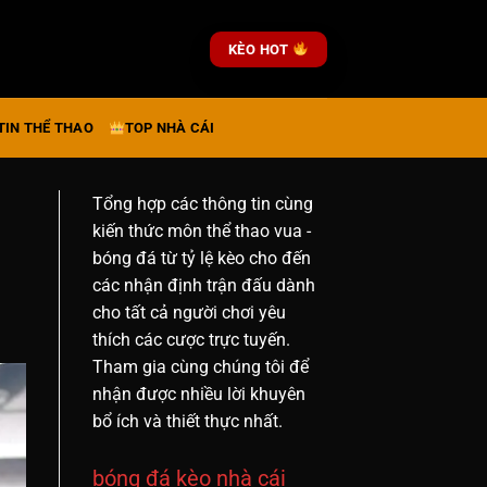
KÈO HOT
TIN THỂ THAO
TOP NHÀ CÁI
Tổng hợp các thông tin cùng
kiến thức môn thể thao vua -
bóng đá từ tỷ lệ kèo cho đến
các nhận định trận đấu dành
cho tất cả người chơi yêu
thích các cược trực tuyến.
Tham gia cùng chúng tôi để
nhận được nhiều lời khuyên
bổ ích và thiết thực nhất.
bóng đá kèo nhà cái