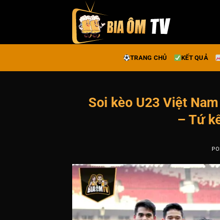
Skip
to
content
TRANG CHỦ
KẾT QUẢ
Soi kèo U23 Việt Nam
– Tứ k
PO