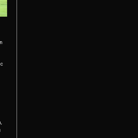
ần
ác
a
,
u