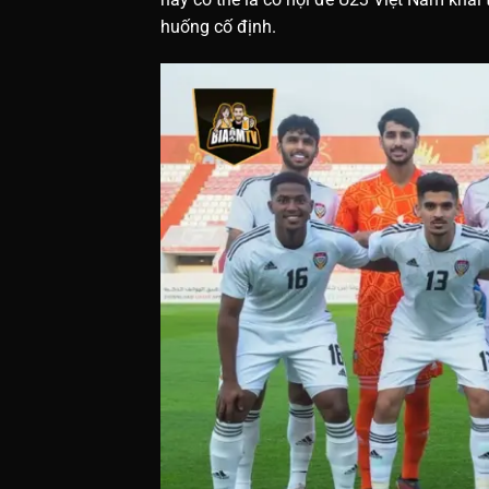
huống cố định.