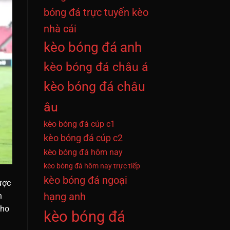
bóng đá trực tuyến kèo
nhà cái
kèo bóng đá anh
kèo bóng đá châu á
kèo bóng đá châu
âu
kèo bóng đá cúp c1
kèo bóng đá cúp c2
kèo bóng đá hôm nay
kèo bóng đá hôm nay trực tiếp
kèo bóng đá ngoại
ược
hạng anh
n
cho
kèo bóng đá