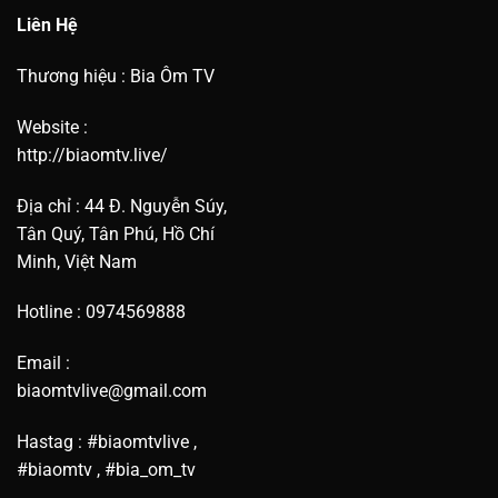
Liên Hệ
Thương hiệu : Bia Ôm TV
Website :
http://biaomtv.live/
Địa chỉ : 44 Đ. Nguyễn Súy,
Tân Quý, Tân Phú, Hồ Chí
Minh, Việt Nam
Hotline : 0974569888
Email :
biaomtvlive@gmail.com
Hastag : #biaomtvlive ,
#biaomtv , #bia_om_tv