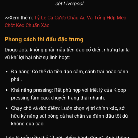
cột Liverpool
>>Xem thêm:
Tỷ Lệ Cá Cược Châu Âu Và Tổng Hợp Mẹo
Chốt Kèo Chuẩn Xác
Phong cách thi đấu đặc trưng
Diogo Jota không phải mẫu tiền đạo cổ điển, nhưng lại là
vũ khí lợi hại nhờ sự linh hoạt:
Đa năng: Có thể đá tiền đạo cắm, cánh trái hoặc cánh
phải.
Khả năng pressing: Rất phù hợp với triết lý của Klopp –
pressing tầm cao, chuyển trạng thái nhanh.
Chạy chỗ và dứt điểm: Luôn chọn vị trí chính xác, sở
hữu kỹ năng sút bóng cả hai chân và đánh đầu tốt dù
không quá cao.
Jota là mẫu cầu thủ “ít nói, nhiều hành động”. Anh không