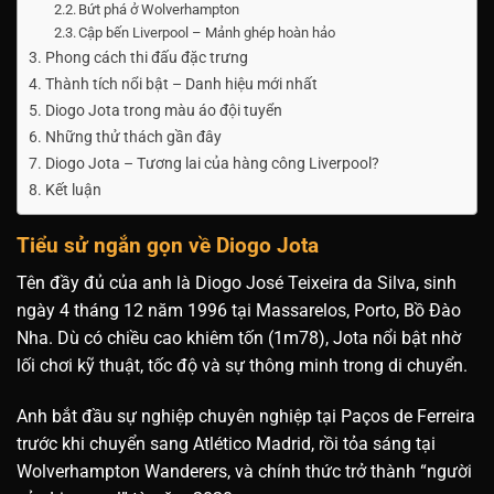
Bứt phá ở Wolverhampton
Cập bến Liverpool – Mảnh ghép hoàn hảo
Phong cách thi đấu đặc trưng
Thành tích nổi bật – Danh hiệu mới nhất
Diogo Jota trong màu áo đội tuyển
Những thử thách gần đây
Diogo Jota – Tương lai của hàng công Liverpool?
Kết luận
Tiểu sử ngắn gọn về Diogo Jota
Tên đầy đủ của anh là Diogo José Teixeira da Silva, sinh
ngày 4 tháng 12 năm 1996 tại Massarelos, Porto, Bồ Đào
Nha. Dù có chiều cao khiêm tốn (1m78), Jota nổi bật nhờ
lối chơi kỹ thuật, tốc độ và sự thông minh trong di chuyển.
Anh bắt đầu sự nghiệp chuyên nghiệp tại Paços de Ferreira
trước khi chuyển sang Atlético Madrid, rồi tỏa sáng tại
Wolverhampton Wanderers, và chính thức trở thành “người