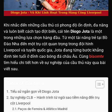
Khi nhắc đến những cầu thủ có phong độ ổn định, đa năng
và luôn biết cách tạo đột biến, cái tên
Diogo Jota
là một
trong những lựa chọn hàng đầu. Từ một tài năng trẻ tại Bồ
Đào Nha đến một trụ cột quan trọng trong đội hình
Liverpool và tuyển quốc gia, Jota đang từng bước khẳng
định tên tuổi ở đỉnh cao bóng đá châu Âu. Cùng
biaomtv
tìm hiểu chi tiết hơn về sự nghiệp của cầu thủ này qua bài
viết sau.
Table of Contents
Tiểu sử ngắn gọn về Diogo Jota
Sự nghiệp CLB – Hành trình từ ngôi sao tiềm năng đến trụ
cột Liverpool
Paços de Ferreira & Atlético Madrid