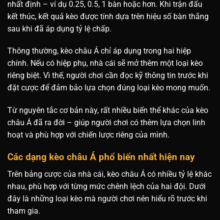
nhất định – ví dụ 0.25, 0.5, 1 bàn hoặc hơn. Khi trận đấu
kết thúc, kết quả kèo được tính dựa trên hiệu số bàn thắng
sau khi đã áp dụng tỷ lệ chấp.
Thông thường, kèo châu Á chỉ áp dụng trong hai hiệp
chính. Nếu có hiệp phụ, nhà cái sẽ mở thêm một loại kèo
riêng biệt. Vì thế, người chơi cần đọc kỹ thông tin trước khi
đặt cược để đảm bảo lựa chọn đúng loại kèo mong muốn.
Từ nguyên tắc cơ bản này, rất nhiều biến thể khác của kèo
châu Á đã ra đời – giúp người chơi có thêm lựa chọn linh
hoạt và phù hợp với chiến lược riêng của mình.
Các dạng kèo châu Á phổ biến nhất hiện nay
Trên bảng cược của nhà cái, kèo châu Á có nhiều tỷ lệ khác
nhau, phù hợp với từng mức chênh lệch của hai đội. Dưới
đây là những loại kèo mà người chơi nên hiểu rõ trước khi
tham gia.