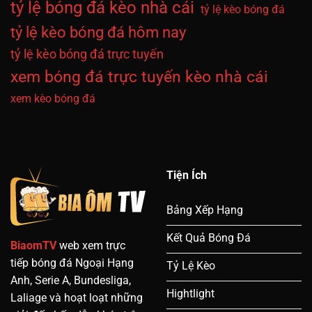
tỷ lệ bóng đá kèo nhà cái
tỷ lệ kèo bóng đá
tỷ lệ kèo bóng đá hôm nay
tỷ lệ kèo bóng đá trực tuyến
xem bóng đá trực tuyến kèo nhà cái
xem kèo bóng đá
Tiện Ích
Bảng Xếp Hạng
Kết Quả Bóng Đá
BiaomTV
web xem trực
tiếp bóng đá Ngoại Hạng
Tỷ Lệ Kèo
Anh, Serie A, Bundesliga,
Hightlight
Laliage và hoạt loạt những