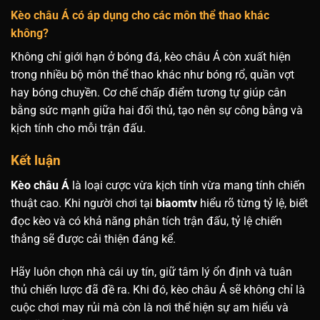
Kèo châu Á có áp dụng cho các môn thể thao khác
không?
Không chỉ giới hạn ở bóng đá, kèo châu Á còn xuất hiện
trong nhiều bộ môn thể thao khác như bóng rổ, quần vợt
hay bóng chuyền. Cơ chế chấp điểm tương tự giúp cân
bằng sức mạnh giữa hai đối thủ, tạo nên sự công bằng và
kịch tính cho mỗi trận đấu.
Kết luận
Kèo châu Á
là loại cược vừa kịch tính vừa mang tính chiến
thuật cao. Khi người chơi tại
biaomtv
hiểu rõ từng tỷ lệ, biết
đọc kèo và có khả năng phân tích trận đấu, tỷ lệ chiến
thắng sẽ được cải thiện đáng kể.
Hãy luôn chọn nhà cái uy tín, giữ tâm lý ổn định và tuân
thủ chiến lược đã đề ra. Khi đó, kèo châu Á sẽ không chỉ là
cuộc chơi may rủi mà còn là nơi thể hiện sự am hiểu và