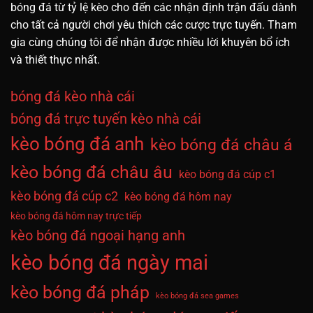
bóng đá từ tỷ lệ kèo cho đến các nhận định trận đấu dành
cho tất cả người chơi yêu thích các cược trực tuyến. Tham
gia cùng chúng tôi để nhận được nhiều lời khuyên bổ ích
và thiết thực nhất.
bóng đá kèo nhà cái
bóng đá trực tuyến kèo nhà cái
kèo bóng đá anh
kèo bóng đá châu á
kèo bóng đá châu âu
kèo bóng đá cúp c1
kèo bóng đá cúp c2
kèo bóng đá hôm nay
kèo bóng đá hôm nay trực tiếp
kèo bóng đá ngoại hạng anh
kèo bóng đá ngày mai
kèo bóng đá pháp
kèo bóng đá sea games