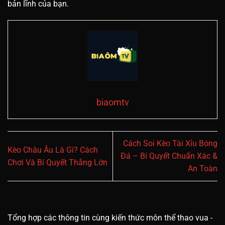
bản lĩnh của bạn.
biaomtv
Cách Soi Kèo Tài Xỉu Bóng
Kèo Châu Âu Là Gì? Cách
Đá – Bí Quyết Chuẩn Xác &
Chơi Và Bí Quyết Thắng Lớn
An Toàn
Tổng hợp các thông tin cùng kiến thức môn thể thao vua -