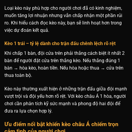
Loại kèo này phù hợp cho người chơi đã có kinh nghiệm,
muốn tăng lợi nhuận nhưng vẫn chấp nhận một phần rủi
ro. Khi hiểu cách đọc kèo này, bạn sẽ linh hoạt hơn trong
việc dự đoán kết quả.
Kèo 1 trái – tỷ lệ dành cho trận đấu chênh lệch rõ rệt
Khi chấp 1 bàn, đội cửa trên phải thắng cách biệt ít nhất 2
bàn để người đặt cửa trên thắng kèo. Nếu thắng đúng 1
bàn → hòa kèo, hoàn tiền. Nếu hòa hoặc thua → cửa trên
thua toàn bộ.
Kèo này thường xuất hiện ở những trận đấu giữa đội mạnh
vượt trội và đội yếu hơn rõ rệt. Với kèo châu Á 1 hòa, người
chơi cần phân tích kỹ sức mạnh và phong độ hai đội để
đưa ra lựa chọn hợp lý.
Ưu điểm nổi bật khiến kèo châu Á chiếm trọn
cảm tình của người chơi