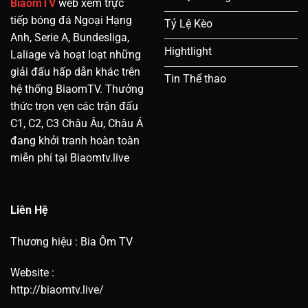
BiaomTV
web xem trực
tiếp bóng đá Ngoại Hạng
Tỷ Lệ Kèo
Anh, Serie A, Bundesliga,
Hightlight
Laliage và hoạt loạt những
giải đấu hấp dẫn khác trên
Tin Thể thao
hệ thống BiaomTV. Thưởng
thức trọn vẹn các trận đấu
C1, C2, C3 Châu Âu, Châu Á
đang khởi tranh hoàn toàn
miễn phí tại Biaomtv.live
Liên Hệ
Thương hiệu : Bia Ôm TV
Website :
http://biaomtv.live/