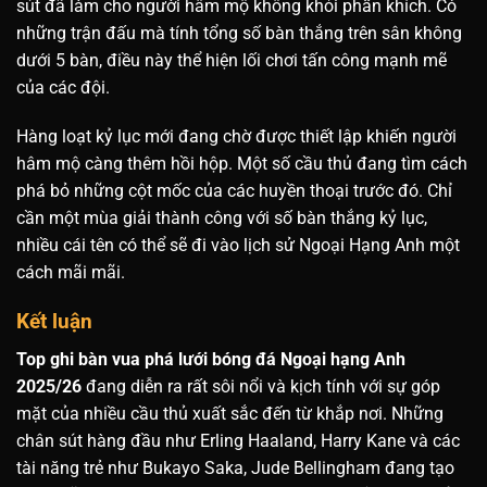
sút đã làm cho người hâm mộ không khỏi phấn khích. Có
những trận đấu mà tính tổng số bàn thắng trên sân không
dưới 5 bàn, điều này thể hiện lối chơi tấn công mạnh mẽ
của các đội.
Hàng loạt kỷ lục mới đang chờ được thiết lập khiến người
hâm mộ càng thêm hồi hộp. Một số cầu thủ đang tìm cách
phá bỏ những cột mốc của các huyền thoại trước đó. Chỉ
cần một mùa giải thành công với số bàn thắng kỷ lục,
nhiều cái tên có thể sẽ đi vào lịch sử Ngoại Hạng Anh một
cách mãi mãi.
Kết luận
Top ghi bàn vua phá lưới bóng đá Ngoại hạng Anh
2025/26
đang diễn ra rất sôi nổi và kịch tính với sự góp
mặt của nhiều cầu thủ xuất sắc đến từ khắp nơi. Những
chân sút hàng đầu như Erling Haaland, Harry Kane và các
tài năng trẻ như Bukayo Saka, Jude Bellingham đang tạo