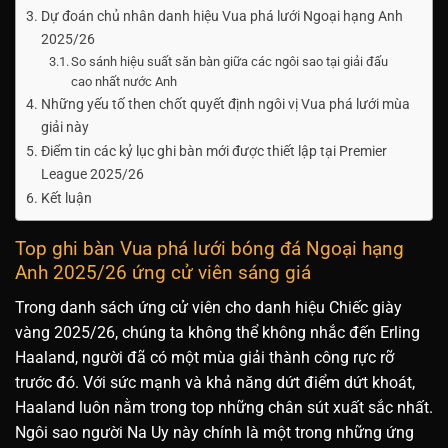
Dự đoán chủ nhân danh hiệu Vua phá lưới Ngoại hạng Anh
2025/26
So sánh hiệu suất săn bàn giữa các ngôi sao tại giải đấu
cao nhất nước Anh
Những yếu tố then chốt quyết định ngôi vị Vua phá lưới mùa
giải này
Điểm tin các kỷ lục ghi bàn mới được thiết lập tại Premier
League 2025/26
Kết luận
Top ghi bàn Vua phá lưới bóng đá Ngoại hạng
Anh 2025/26 ứng cử viên sáng giá
Trong danh sách ứng cử viên cho danh hiệu Chiếc giày
vàng 2025/26, chúng ta không thể không nhắc đến Erling
Haaland, người đã có một mùa giải thành công rực rỡ
trước đó. Với sức mạnh và khả năng dứt điểm dứt khoát,
Haaland luôn nằm trong top những chân sút xuất sắc nhất.
Ngôi sao người Na Uy này chính là một trong những ứng