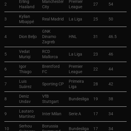
Erling
Manchester
Premier
2
27
54
Haaland
City
League
Kylian
3
Real Madrid
La Liga
25
50
Mbappé
GNK
4
Dion Beljo
Dinamo
HNL
31
46.5
Zagreb
Vedat
RCD
5
La Liga
23
46
Muriqi
Mallorca
Igor
Brentford
Premier
6
22
44
Thiago
FC
League
Luis
Primeira
7
Sporting CP
28
42
Suárez
Liga
Deniz
VfB
8
Bundesliga
19
38
Undav
Stuttgart
Lautaro
9
Inter Milan
Serie A
17
34
Martínez
Serhou
Borussia
10
Bundesliga
17
34