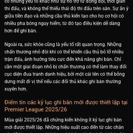
có những yếu tố khác như sự hỗ trợ từ đồng đội, thời gian
thi đấu, và không thể thiếu thái độ thi đấu trên sân. Sự ăn ý
giữa tiền đạo và những cầu thủ kiến tạo cho họ cơ hội có
nhiều pha bóng nguy hiểm, từ đó tạo điều kiện dễ dàng
hơn để ghi bàn.
Ngoài ra, sức khỏe cũng là yếu tố rất quan trọng. Những
chấn thương nhỏ đôi khi có thể khiến cầu thủ bỏ lỡ nhiều
trận đấu, ảnh hưởng tiêu cực đến khả năng ghi bàn. Chỉ
cần một giai đoạn nhỏ bị chấn thương có thể làm thay đổi
cục diện đua tranh danh hiệu, bởi một cái tên có thể bỗng
dưng mất đi vị thế nếu các đối thủ khác ghi bàn thường
xuyên hơn.
Điểm tin các kỷ lục ghi bàn mới được thiết lập tại
Premier League 2025/26
Mùa giải 2025/26 đã chứng kiến không ít kỷ lục ghi bàn
mới được thiết lập. Những hiệu suất cao đến từ các chân