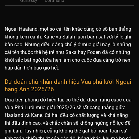
Guirassy
Dortmund
Ngoài Haaland, một số cái tên khác cũng có số bàn thắng
không kém cạnh. Kane và Salah luôn bám sát với tỷ lệ ghi
bàn cao. Nhưng điều đáng chú ý ở mùa giải này là những
cái tên thuộc thế hệ trẻ như Saka hay Foden đã có những
khởi sắc bất ngờ, hứa hẹn làm cho cuộc đua càng trở nên
hấp dẫn hơn bao giờ hết.
Dự đoán chủ nhân danh hiệu Vua phá lưới Ngoại
hạng Anh 2025/26
Dựa trên phong độ hiện tại, có thể dự đoán rằng cuộc đua
Vua Phá Lưới mùa giải 2025/26 sẽ rất căng thẳng giữa
Haaland và Kane. Cả hai đều có chất lượng và khả năng
thi đấu đỉnh cao, và chắc chắn sẽ không ngừng nỗ lực để
ghi bàn. Tuy nhiên, cũng không thể gạt bỏ hoàn toàn sự
tính toán chiến thuật của các đội bóng khác, khi mà họ có