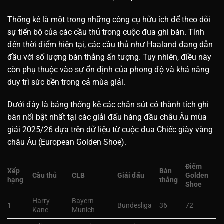
Thống kê là một trong những công cụ hữu ích để theo dõi
sự tiến bộ của các cầu thủ trong cuộc đua ghi bàn. Tính
đến thời điểm hiện tại, các cầu thủ như Haaland đang dẫn
đầu với số lượng bàn thắng ấn tượng. Tuy nhiên, điều này
còn phụ thuộc vào sự ổn định của phong độ và khả năng
duy trì sức bền trong cả mùa giải.
Dưới đây là bảng thống kê các chân sút có thành tích ghi
bàn nổi bật nhất tại các giải đấu hàng đầu châu Âu mùa
giải 2025/26 dựa trên dữ liệu từ cuộc đua Chiếc giày vàng
châu Âu (European Golden Shoe).
Điểm
Xếp
Bàn
Cầu thủ
CLB
Giải đấu
Golden
hạng
thắng
Shoe
Harry
Bayern
1
Bundesliga
36
72
Kane
Munich