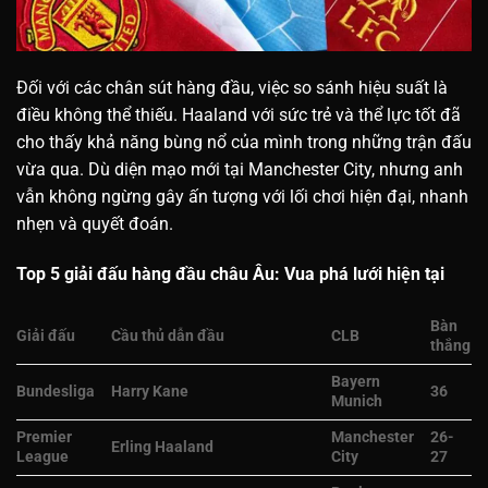
Đối với các chân sút hàng đầu, việc so sánh hiệu suất là
điều không thể thiếu. Haaland với sức trẻ và thể lực tốt đã
cho thấy khả năng bùng nổ của mình trong những trận đấu
vừa qua. Dù diện mạo mới tại Manchester City, nhưng anh
vẫn không ngừng gây ấn tượng với lối chơi hiện đại, nhanh
nhẹn và quyết đoán.
Top 5 giải đấu hàng đầu châu Âu: Vua phá lưới hiện tại
Bàn
Giải đấu
Cầu thủ dẫn đầu
CLB
thắng
Bayern
Bundesliga
Harry Kane
36
Munich
Premier
Manchester
26-
Erling Haaland
League
City
27