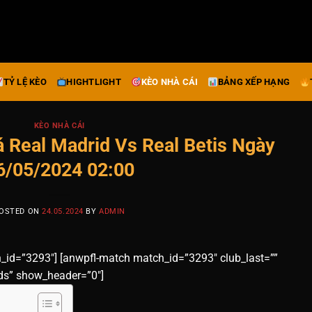
TỶ LỆ KÈO
HIGHTLIGHT
KÈO NHÀ CÁI
BẢNG XẾP HẠNG
KÈO NHÀ CÁI
 Real Madrid Vs Real Betis Ngày
6/05/2024 02:00
OSTED ON
24.05.2024
BY
ADMIN
d=”3293″] [anwpfl-match match_id=”3293″ club_last=””
rds” show_header=”0″]