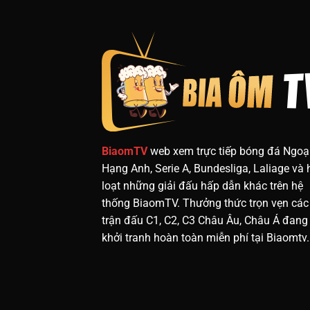
BiaomTV
web xem trực tiếp bóng đá Ngoạ
Hạng Anh, Serie A, Bundesliga, Laliage và 
loạt những giải đấu hấp dẫn khác trên hệ
thống BiaomTV. Thưởng thức trọn vẹn các
trận đấu C1, C2, C3 Châu Âu, Châu Á đang
khởi tranh hoàn toàn miễn phí tại Biaomtv.