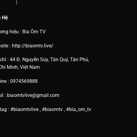
n Hệ
ơng hiệu : Bia Ôm TV
ite : http://biaomtv.live/
chỉ : 44 Đ. Nguyễn Súy, Tân Quý, Tân Phú,
Chí Minh, Việt Nam
line : 0974569888
il :
biaomtvlive@gmail.com
tag : #biaomtvlive , #biaomtv , #bia_om_tv