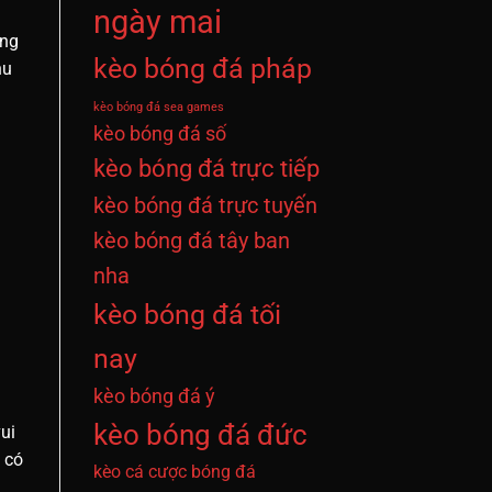
ngày mai
ong
kèo bóng đá pháp
hu
kèo bóng đá sea games
kèo bóng đá số
kèo bóng đá trực tiếp
kèo bóng đá trực tuyến
kèo bóng đá tây ban
nha
kèo bóng đá tối
nay
kèo bóng đá ý
kèo bóng đá đức
ui
n có
kèo cá cược bóng đá