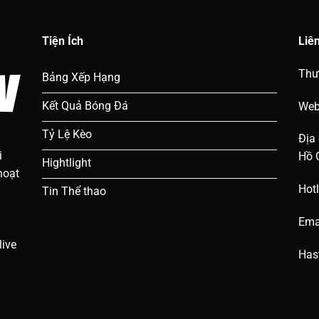
Tiện Ích
Liê
Thư
Bảng Xếp Hạng
Kết Quả Bóng Đá
Webs
Tỷ Lệ Kèo
Địa 
i
Hồ 
Hightlight
hoạt
Hot
Tin Thể thao
Ema
live
Has