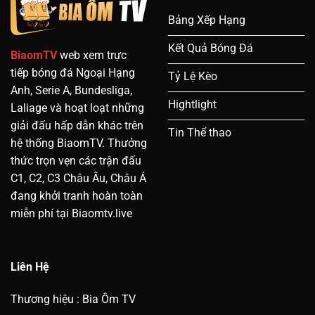
Bảng Xếp Hạng
Kết Quả Bóng Đá
BiaomTV
web xem trực
tiếp bóng đá Ngoại Hạng
Tỷ Lệ Kèo
Anh, Serie A, Bundesliga,
Hightlight
Laliage và hoạt loạt những
giải đấu hấp dẫn khác trên
Tin Thể thao
hệ thống BiaomTV. Thưởng
thức trọn vẹn các trận đấu
C1, C2, C3 Châu Âu, Châu Á
đang khởi tranh hoàn toàn
miễn phí tại Biaomtv.live
Liên Hệ
Thương hiệu : Bia Ôm TV