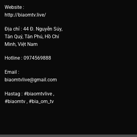
Website :
http://biaomtv.live/
Địa chỉ : 44 Đ. Nguyễn Súy,
Tân Quý, Tân Phú, Hồ Chí
Minh, Việt Nam
Hotline : 0974569888
Email :
biaomtvlive@gmail.com
Hastag : #biaomtvlive ,
#biaomtv , #bia_om_tv